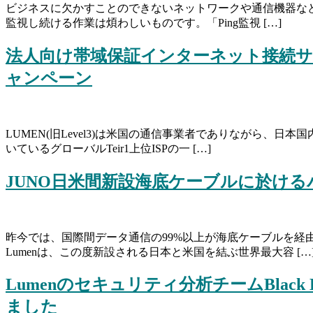
ビジネスに欠かすことのできないネットワークや通信機器など
監視し続ける作業は煩わしいものです。「Ping監視 […]
法人向け帯域保証インターネット接続サー
ャンペーン
LUMEN(旧Level3)は米国の通信事業者でありながら
いているグローバルTeir1上位ISPの一 […]
JUNO日米間新設海底ケーブルに於け
昨今では、国際間データ通信の99%以上が海底ケーブルを
Lumenは、この度新設される日本と米国を結ぶ世界最大容 […
Lumenのセキュリティ分析チームBlack 
ました