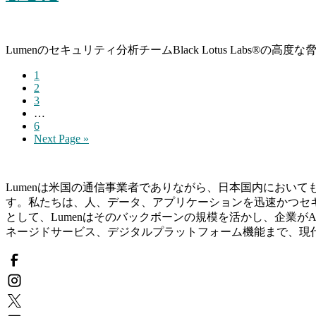
Lumenのセキュリティ分析チームBlack Lotus Labs®の高度な脅威イン
Page
1
Page
2
Page
3
Interim
…
pages
Page
6
omitted
Go
Next Page »
to
Lumenは米国の通信事業者でありながら、日本国内において
す。私たちは、人、データ、アプリケーションを迅速かつセ
として、Lumenはそのバックボーンの規模を活かし、企業
ネージドサービス、デジタルプラットフォーム機能まで、現