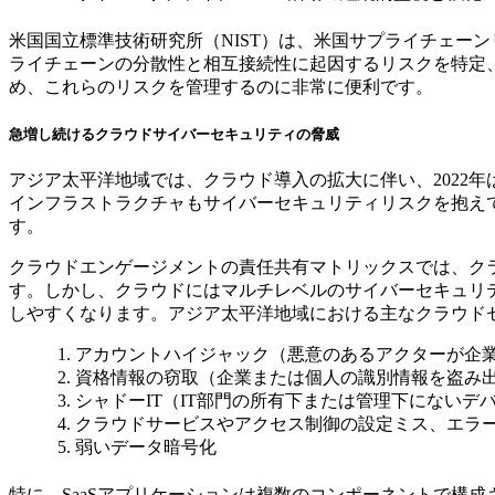
米国国立標準技術研究所（NIST）は、米国サプライチェーン
ライチェーンの分散性と相互接続性に起因するリスクを特定
め、これらのリスクを管理するのに非常に便利です。
急増し続けるクラウドサイバーセキュリティの脅威
アジア太平洋地域では、クラウド導入の拡大に伴い、2022
インフラストラクチャもサイバーセキュリティリスクを抱え
す。
クラウドエンゲージメントの責任共有マトリックスでは、ク
す。しかし、クラウドにはマルチレベルのサイバーセキュリ
しやすくなります。アジア太平洋地域における主なクラウド
アカウントハイジャック（悪意のあるアクターが企
資格情報の窃取（企業または個人の識別情報を盗み
シャドーIT（IT部門の所有下または管理下にない
クラウドサービスやアクセス制御の設定ミス、エラ
弱いデータ暗号化
特に、SaaSアプリケーションは複数のコンポーネントで構